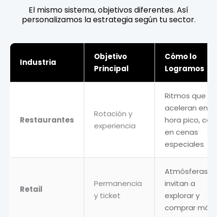
El mismo sistema, objetivos diferentes. Así
personalizamos la estrategia según tu sector.
Objetivo
Cómo lo
Industria
Principal
Logramos
Ritmos que
aceleran en
Rotación y
Restaurantes
hora pico, ca
experiencia
en cenas
especiales
Atmósferas q
Permanencia
invitan a
Retail
y ticket
explorar y
comprar más