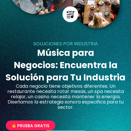
SOLUCIONES POR INDUSTRIA
Música para
Negocios: Encuentra la
Solución para Tu Industria
Cada negocio tiene objetivos diferentes. Un
restaurante necesita rotar mesas, un spa necesita
relajar, un casino necesita mantener la energía.
Diseñamos la estrategia sonora especifica para tu
sector.
PRUEBA GRATIS