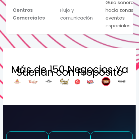
Guía sonora
Centros
Flujo y
hacia zonas y
Comerciales
comunicación
eventos
especiales
Más de 150 Negocios Ya
Suenan con Propósito