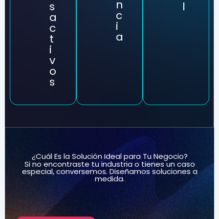
n
s
l
c
a
i
c
a
t
i
v
o
s
¿Cuál Es la Solución Ideal para Tu Negocio?
Si no encontraste tu industria o tienes un caso
especial, conversemos. Diseñamos soluciones a
medida.