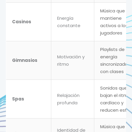
Música que
Energía
mantiene
Casinos
constante
activos a los
jugadores
Playlists de al
Motivación y
energía
Gimnasios
ritmo
sincronizadas
con clases
Sonidos que
Relajación
bajan el ritmo
Spas
profunda
cardíaco y
reducen estré
Música que
Identidad de