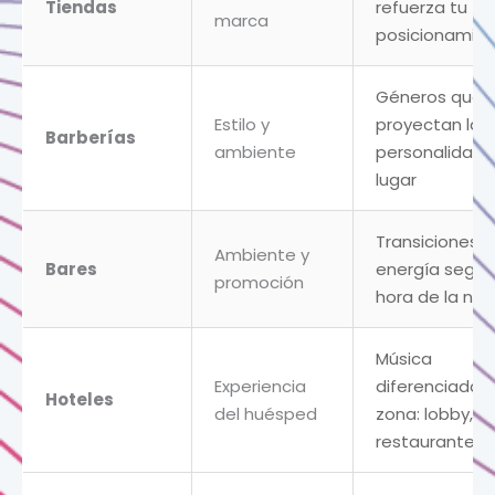
Tiendas
refuerza tu
marca
posicionamie
Géneros que
Estilo y
proyectan la
Barberías
ambiente
personalidad 
lugar
Transiciones 
Ambiente y
Bares
energía según
promoción
hora de la no
Música
Experiencia
diferenciada 
Hoteles
del huésped
zona: lobby,
restaurante, 