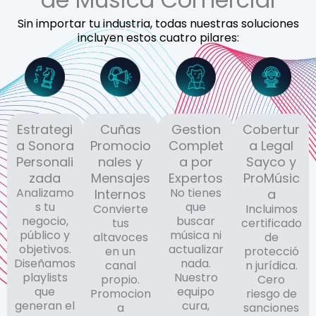
Sin importar tu industria, todas nuestras soluciones
incluyen estos cuatro pilares:
Cuñas
Gestion
Estrategi
Cobertur
Promocio
Complet
a Sonora
a Legal
nales y
a por
Personali
Sayco y
Mensajes
Expertos
zada
ProMúsic
No tienes
Analizamo
Internos
a
que
s tu
Convierte
Incluimos
buscar
negocio,
tus
certificado
música ni
público y
altavoces
de
actualizar
objetivos.
en un
protecció
nada.
Diseñamos
canal
n jurídica.
Nuestro
playlists
propio.
Cero
equipo
que
Promocion
riesgo de
cura,
generan el
a
sanciones