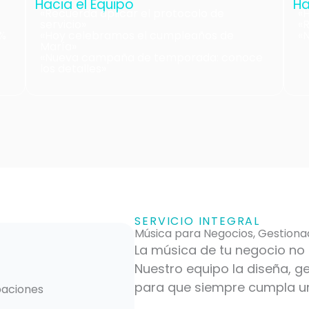
Hacia el Equipo
Ha
«Recuerda aplicar el protocolo de
«H
servicio»
«
0%
«Hoy celebramos el cumpleaños de
«
María»
«Nueva campaña de temporada: conoce
los detalles»
SERVICIO INTEGRAL
Música para Negocios, Gestiona
La música de tu negocio no s
Nuestro equipo la diseña, g
para que siempre cumpla un 
aciones