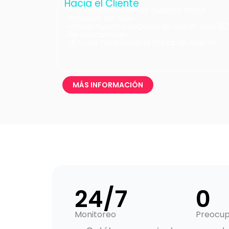
Hacia el Cliente
«Te recomendamos nuestro arroz
especial del día»
«Visita nuestra sección de outlet con 5
de descuento»
«En una hora inicia la mesa de ruleta»
MÁS INFORMACIÓN
24/7
0
Monitoreo
Preocup