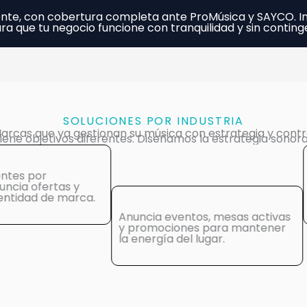
ente, con cobertura completa ante ProMúsica y SAYCO. I
ara que tu negocio funcione con tranquilidad y sin conting
SOLUCIONES POR INDUSTRIA
arcas que ya gestionan su música con estrategia y contr
tiene objetivos diferentes. Diseñamos la estrategia sonor
Energía para entrenar, an
de clases y motivación par
socios.
ia eventos, mesas activas
omociones para mantener
rgía del lugar.