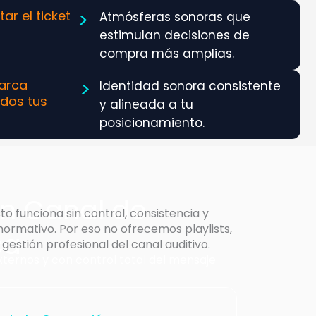
>
r el ticket
Atmósferas sonoras que
estimulan decisiones de
compra más amplias.
>
arca
Identidad sonora consistente
odos tus
y alineada a tu
posicionamiento.
un Canal de
to funciona sin control, consistencia y
ormativo. Por eso no ofrecemos playlists,
ca
estión profesional del canal auditivo.
ternos y con control total del mensaje.