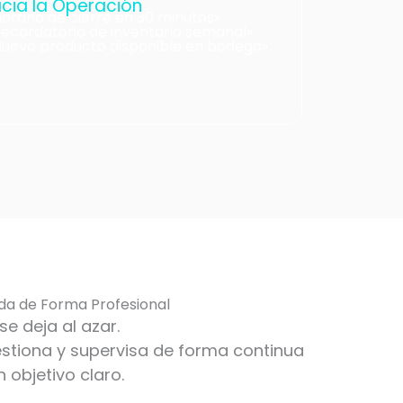
cia la Operación
orario de cierre en 30 minutos»
Recordatorio de inventario semanal»
Nuevo producto disponible en bodega»
da de Forma Profesional
e deja al azar.
estiona y supervisa de forma continua
objetivo claro.