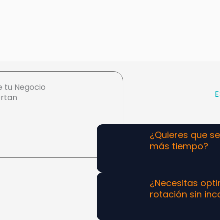
e tu Negocio
ortan
¿Quieres que s
más tiempo?
¿Necesitas opti
rotación sin i