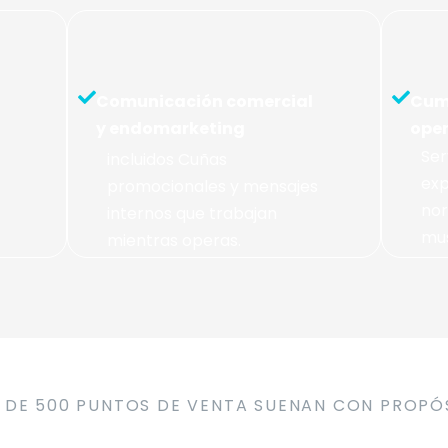
Comunicación comercial
Cump
y endomarketing
oper
Ser
incluidos Cuñas
exp
promocionales y mensajes
nor
internos que trabajan
mus
mientras operas.
 DE 500 PUNTOS DE VENTA SUENAN CON PROPÓ