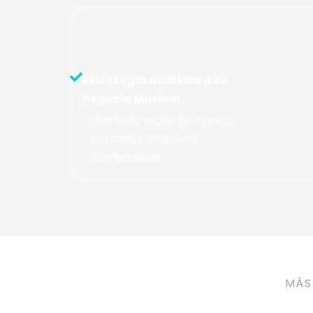
Estrategia auditiva a tu
negocio Musical
diseñada según tu marca,
horarios y objetivos
comerciales.
MÁS