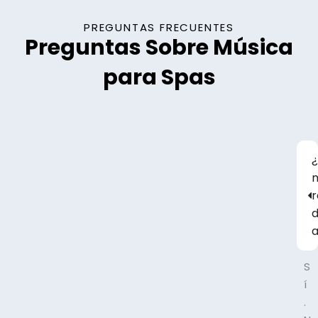
PREGUNTAS FRECUENTES
Preguntas Sobre Música
para Spas
¿
m
d
a
S
í
.