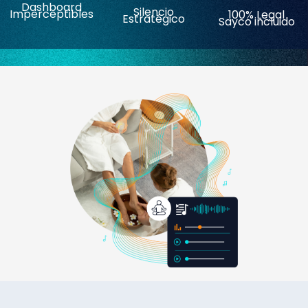
Dashboard
Silencio
Imperceptibles
100% Legal
Estratégico
Sayco incluido