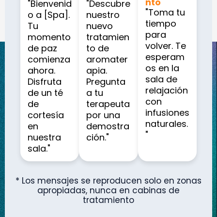
nto
"Bienvenid
"Descubre
"Toma tu
o a [Spa].
nuestro
tiempo
Tu
nuevo
para
momento
tratamien
volver. Te
de paz
to de
esperam
comienza
aromater
os en la
ahora.
apia.
sala de
Disfruta
Pregunta
relajación
de un té
a tu
con
de
terapeuta
infusiones
cortesía
por una
naturales.
en
demostra
"
nuestra
ción."
sala."
* Los mensajes se reproducen solo en zonas
apropiadas, nunca en cabinas de
tratamiento