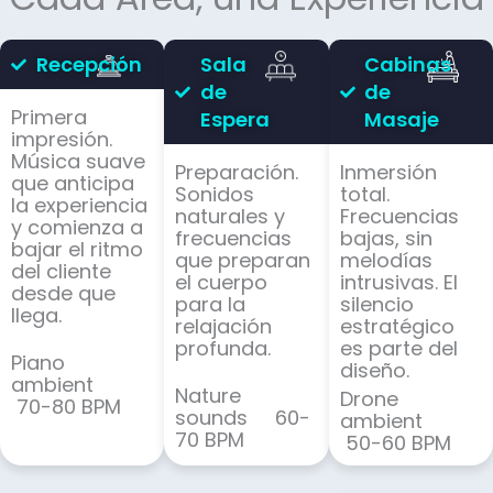
Recepción
Sala
Cabinas
de
de
Primera
Espera
Masaje
impresión.
Música suave
Preparación.
Inmersión
que anticipa
Sonidos
total.
la experiencia
naturales y
Frecuencias
y comienza a
frecuencias
bajas, sin
bajar el ritmo
que preparan
melodías
del cliente
el cuerpo
intrusivas. El
desde que
para la
silencio
llega.
relajación
estratégico
profunda.
es parte del
Piano
diseño.
ambient
Nature
Drone
70-80 BPM
sounds 60-
ambient
70 BPM
50-60 BPM