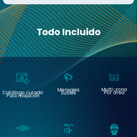
Todo Incluido
Multi-zona
Mensajes
Catálogo curado
Por área
Sutiles
Para relajación