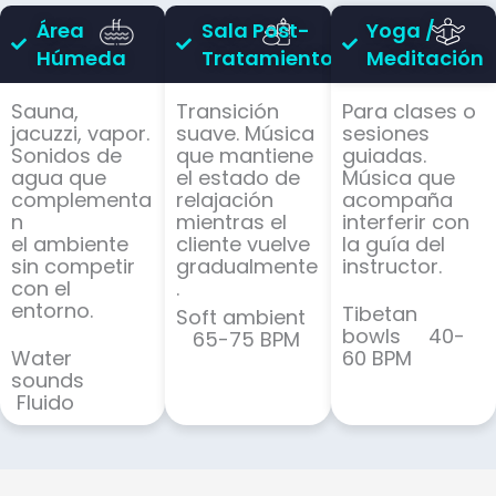
Área
Sala Post-
Yoga /
Húmeda
Tratamiento
Meditación
Sauna,
Transición
Para clases o
jacuzzi, vapor.
suave. Música
sesiones
Sonidos de
que mantiene
guiadas.
agua que
el estado de
Música que
complementa
relajación
acompaña
n
mientras el
interferir con
el ambiente
cliente vuelve
la guía del
sin competir
gradualmente
instructor.
con el
.
entorno.
Tibetan
Soft ambient
bowls 40-
65-75 BPM
Water
60 BPM
sounds
Fluido