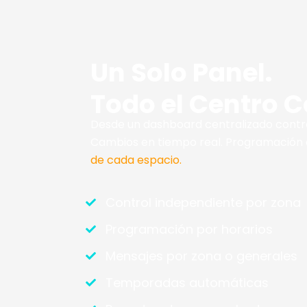
Un Solo Panel.
Todo el Centro C
Desde un dashboard centralizado contro
Cambios en tiempo real. Programación
de cada espacio.
Control independiente por zona
Programación por horarios
Mensajes por zona o generales
Temporadas automáticas