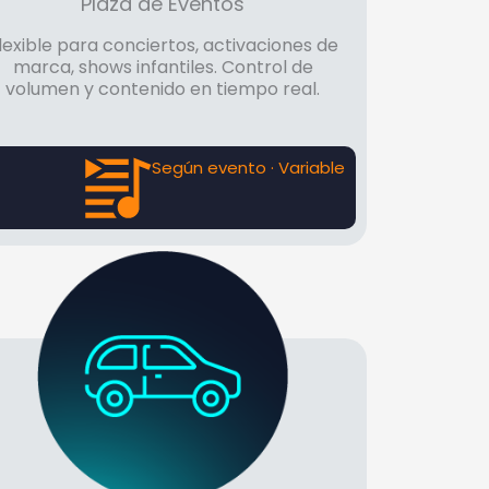
Plaza de Eventos
lexible para conciertos, activaciones de
marca, shows infantiles. Control de
volumen y contenido en tiempo real.
Según evento · Variable