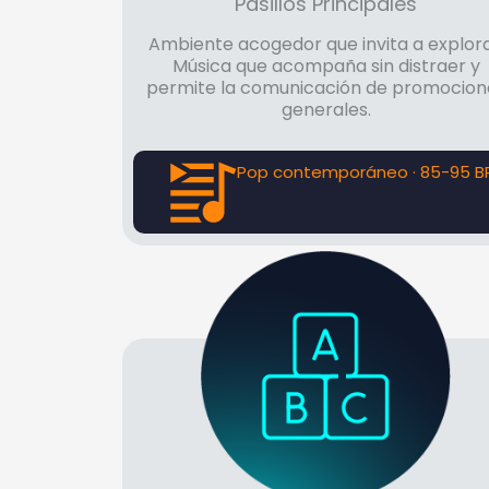
Pasillos Principales
Ambiente acogedor que invita a explora
Música que acompaña sin distraer y
permite la comunicación de promocion
generales.
Pop contemporáneo · 85-95 