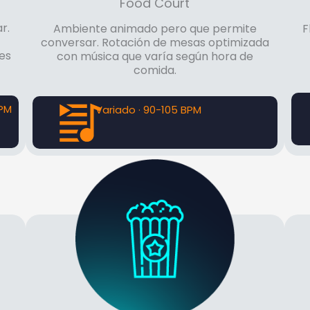
Food Court
r.
Ambiente animado pero que permite
F
conversar. Rotación de mesas optimizada
es
con música que varía según hora de
comida.
BPM
Variado · 90-105 BPM