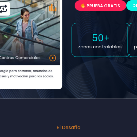
D
PRUEBA GRATIS
50+
zonas controlables
p
El Desafío