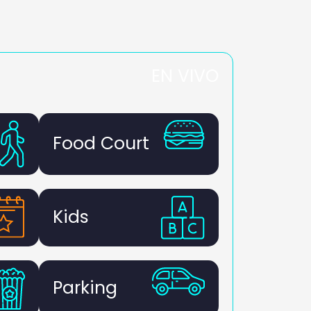
EN VIVO
Food Court
Kids
Parking