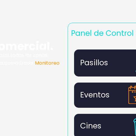
Panel de Control
omercial.
las todas las zonas.
Pasillos
 automatizada.
Monitoreo
Eventos
Cines