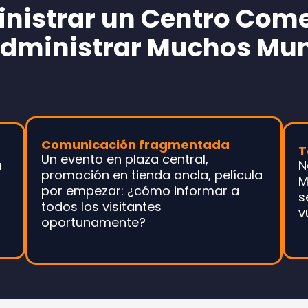
nistrar un Centro Come
Administrar Muchos Mu
Comunicación fragmentada
T
Un evento en plaza central,
a
N
promoción en tienda ancla, película
M
por empezar: ¿cómo informar a
s
todos los visitantes
v
oportunamente?