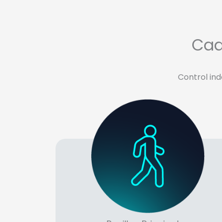
Cad
Control in