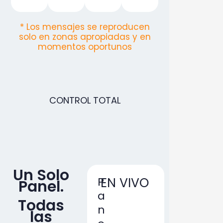
* Los mensajes se reproducen
solo en zonas apropiadas y en
momentos oportunos
CONTROL TOTAL
Un Solo
P
EN VIVO
Panel.
a
Todas
n
las