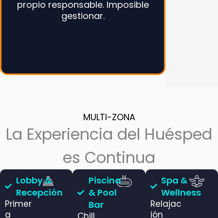
propio responsable. Imposible
gestionar.
MULTI-ZONA
La Experiencia del Huésped
es Continua
Lobby &
Piscina
Spa &
Recepción
& Pool
Wellness
Primer
Relajac
Bar
a
ión
Chill