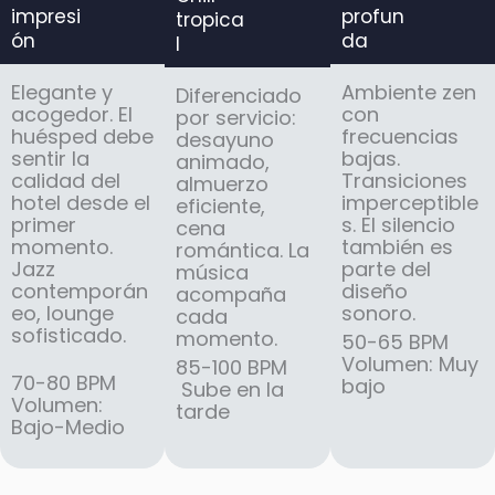
impresi
profun
tropica
ón
da
l
Elegante y
Ambiente zen
Diferenciado
acogedor. El
con
por servicio:
huésped debe
frecuencias
desayuno
sentir la
bajas.
animado,
calidad del
Transiciones
almuerzo
hotel desde el
imperceptible
eficiente,
primer
s. El silencio
cena
momento.
también es
romántica. La
Jazz
parte del
música
contemporán
diseño
acompaña
eo, lounge
sonoro.
cada
sofisticado.
momento.
50-65 BPM
Volumen: Muy
85-100 BPM
70-80 BPM
bajo
Sube en la
Volumen:
tarde
Bajo-Medio