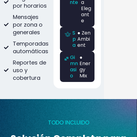
nte
a
por horarios
Eleg
ant
Mensajes
e
por zona o
generales
S
● Zen
p
Ambi
Temporadas
a
ent
automáticas
Gi
●
Reportes de
mn
Ener
asi
gy
uso y
o
Mix
cobertura
TODO INCLUIDO