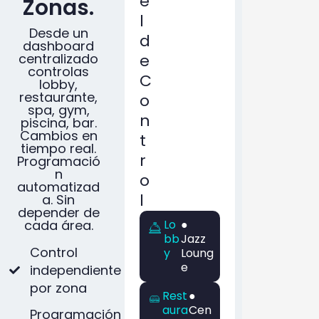
e
Zonas.
l
Desde un
d
dashboard
centralizado
e
controlas
C
lobby,
restaurante,
o
spa, gym,
n
piscina, bar.
Cambios en
t
tiempo real.
r
Programació
n
o
automatizad
l
a. Sin
depender de
cada área.
Lo
●
bb
Jazz
Control
y
Loung
e
independiente
por zona
Rest
●
aura
Cen
Programación