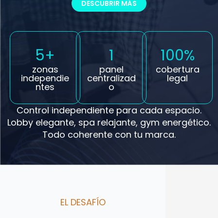
DESCUBRIR MÁS
5+
1
100%
zonas
panel
cobertura
independie
centralizad
legal
ntes
o
Control independiente para cada espacio.
Lobby elegante, spa relajante, gym energético.
Todo coherente con tu marca.
EL DESAFÍO