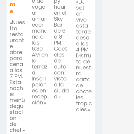
e de
py
«DJ
nt
yoga
hour
set
e
al
en el
en
aman
Sky
vivo
«Nues
ecer
Bar
esta
tro
maña
de 6
tarde
resta
na a
a 8
desd
urant
las
PM.
e las
e
6:30
Coct
4 PM.
abre
AM en
eles
Disfru
para
la
de
ta de
cena
terraz
autor
nuest
a las
a.
con
ra
7 PM.
Inscri
vista
carta
Esta
pcion
a la
de
noch
es en
ciuda
cocte
e:
recep
d.»
les
menú
ción.»
tropic
degu
ales.»
staci
ón
del
chef.»