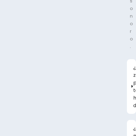
s
o
n
o
r
o
.
t
h
d