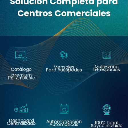
Solución Completa para
Centros Comerciales
Multi-zona
Mensajes
Catálogo
5+ espacios
Para huéspedes
premium
Por ambiente
Dashboard
Automatización
100% Legal
Centralizado
Automáticas
Sayco incluido